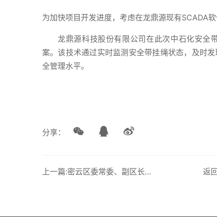
为加快项目开发进度，考虑在龙鼎源现有SCADA
龙鼎源科技股份有限公司在此次中石化安全
案。该技术通过实时监测安全带挂绳状态，及时发
全管理水平。
分享：
上一篇:密云区委常委、副区长于德泉带队密云科委、发改委、财政局及开发区有关领导莅临龙鼎源指导参观
返