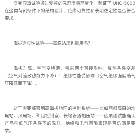
交变湿热试验通过受控的温湿度循环变化，验证了 UHC-5000
在这类苛刻条件下的结构设计、绝缘可靠性和长期稳定性是否符合
要求。
海拔适应性试验——高原站场也能用吗？
海拔升高，空气变稀薄，带来两个直接影响：散热条件变差
（空气对流散热能力下降）；绝缘性能受影响（空气绝缘强度随气
压降低而下降）。
对于需要部署到高海拔地区的控制系统——比如西部高原的水
电站、风电场、矿山控制室、长输管道加压站——这项测试能确认
产品在低气压条件下的温升、绝缘和电气间隙表现是否仍满足要
求。