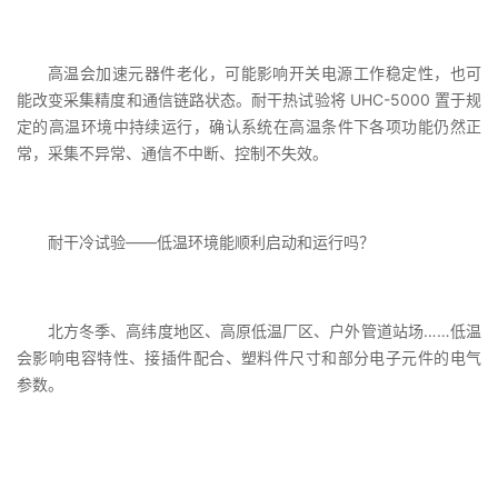
高温会加速元器件老化，可能影响开关电源工作稳定性，也可
能改变采集精度和通信链路状态。耐干热试验将 UHC-5000 置于规
定的高温环境中持续运行，确认系统在高温条件下各项功能仍然正
常，采集不异常、通信不中断、控制不失效。
耐干冷试验——低温环境能顺利启动和运行吗？
北方冬季、高纬度地区、高原低温厂区、户外管道站场……低温
会影响电容特性、接插件配合、塑料件尺寸和部分电子元件的电气
参数。