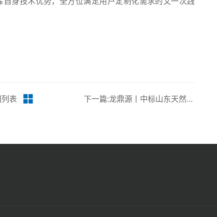
挥自身技术优势，全方位满足用户定制化需求的又一次践
回列表
下一篇:龙鼎源丨中标山东天然气管道安全防护数据采集项目