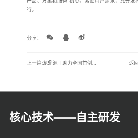
产品、方案和服务”初心，紧贴用户需求，充分发
行。
分享：
上一篇:龙鼎源丨助力全国首例高含硫气田湿气增压先导性项目顺利投产
返
核心技术——自主研发