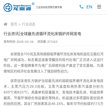
EN
工业自动化控制方案专家
首页
行业动态
行业资讯|全球最先进循环流化床锅炉并网发电
发布时间:
2025-03-24
浏览量:
271243
全球首台700兆瓦高效超超临界循环流化床发电机组在云能红河
电厂并网成功，标志着这座备受瞩目的现代化电厂正式进入试运行
阶段。这一里程碑事件为电厂后续顺利投产奠定了坚实基础，为滇
南地区的经济社会发展注入了强劲绿色动力。
该项目采用东方锅炉当前最先进的超超临界循环流化床发电技
术，主蒸汽压力29.3兆帕，主蒸汽温度和再热蒸汽温度分别为
605℃和623℃，具备单机容量最大、发电技术最先进、机组效率
最高、节能环保综合效益最优等特点。机组通过多项国际首创技术
的协同应用，其全厂热效率高达46.34%，每年可节约标煤约17.5万