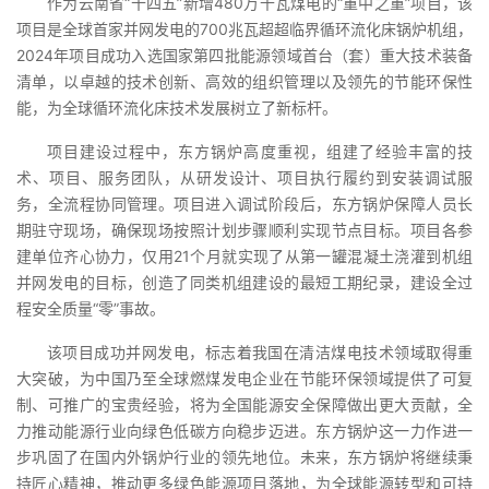
作为云南省“十四五”新增480万千瓦煤电的“重中之重”项目，该
项目是全球首家并网发电的700兆瓦超超临界循环流化床锅炉机组，
2024年项目成功入选国家第四批能源领域首台（套）重大技术装备
清单，以卓越的技术创新、高效的组织管理以及领先的节能环保性
能，为全球循环流化床技术发展树立了新标杆。
项目建设过程中，东方锅炉高度重视，组建了经验丰富的技
术、项目、服务团队，从研发设计、项目执行履约到安装调试服
务，全流程协同管理。项目进入调试阶段后，东方锅炉保障人员长
期驻守现场，确保现场按照计划步骤顺利实现节点目标。项目各参
建单位齐心协力，仅用21个月就实现了从第一罐混凝土浇灌到机组
并网发电的目标，创造了同类机组建设的最短工期纪录，建设全过
程安全质量“零”事故。
该项目成功并网发电，标志着我国在清洁煤电技术领域取得重
大突破，为中国乃至全球燃煤发电企业在节能环保领域提供了可复
制、可推广的宝贵经验，将为全国能源安全保障做出更大贡献，全
力推动能源行业向绿色低碳方向稳步迈进。东方锅炉这一力作进一
步巩固了在国内外锅炉行业的领先地位。未来，东方锅炉将继续秉
持匠心精神，推动更多绿色能源项目落地，为全球能源转型和可持