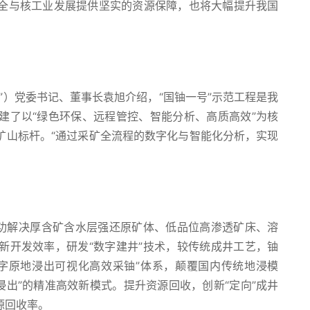
全与核工业发展提供坚实的资源保障，也将大幅提升我国
”）党委书记、董事长袁旭介绍，“国铀一号”示范工程是我
建了以“绿色环保、远程管控、智能分析、高质高效”为核
矿山标杆。“通过采矿全流程的数字化与智能化分析，实现
成功解决厚含矿含水层强还原矿体、低品位高渗透矿床、溶
新开发效率，研发“数字建井”技术，较传统成井工艺，铀
字原地浸出可视化高效采铀”体系，颠覆国内传统地浸模
浸出”的精准高效新模式。提升资源回收，创新“定向”成井
源回收率。